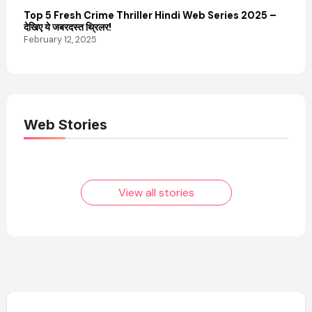
Top 5 Fresh Crime Thriller Hindi Web Series 2025 –
Sanvi
देखिए ये जबरदस्त थ्रिलर!
और कम
February 12, 2025
Febru
Web Stories
Elvish Yadav: एक
Pooja Hegde की
आम लड़के से यूट्यूबर
फिल्मों का जादू और उनका
बनने की कहानी
बढ़ता नेट वर्थ 2025
तक!
View all stories