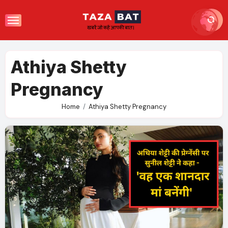
Skip
to
content
Athiya Shetty
Pregnancy
Home
Athiya Shetty Pregnancy