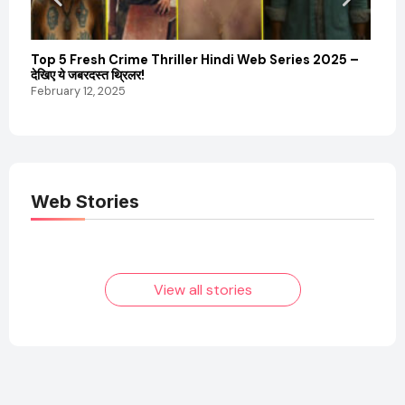
Top 5 Fresh Crime Thriller Hindi Web Series 2025 –
Sanvi
देखिए ये जबरदस्त थ्रिलर!
और कम
February 12, 2025
Febru
Web Stories
Elvish Yadav: एक
Pooja Hegde की
आम लड़के से यूट्यूबर
फिल्मों का जादू और उनका
बनने की कहानी
बढ़ता नेट वर्थ 2025
तक!
View all stories