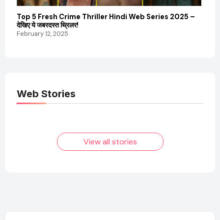
Top 5 Fresh Crime Thriller Hindi Web Series 2025 –
Sanvi
देखिए ये जबरदस्त थ्रिलर!
और कम
February 12, 2025
Febru
Web Stories
Elvish Yadav: एक
Pooja Hegde की
आम लड़के से यूट्यूबर
फिल्मों का जादू और उनका
बनने की कहानी
बढ़ता नेट वर्थ 2025
तक!
View all stories