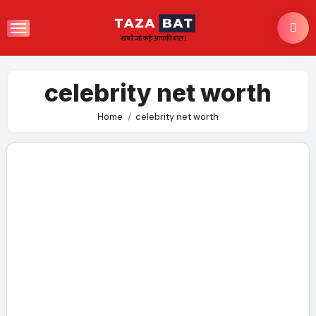
Skip
to
content
celebrity net worth
Home
celebrity net worth