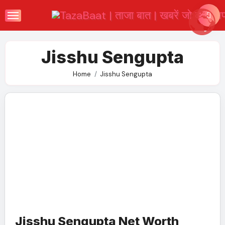
Skip
to
content
Jisshu Sengupta
Home
Jisshu Sengupta
Jisshu Sengupta Net Worth