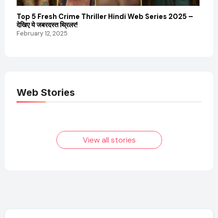
Top 5 Fresh Crime Thriller Hindi Web Series 2025 –
Sanvi
देखिए ये जबरदस्त थ्रिलर!
और कम
February 12, 2025
Febru
Web Stories
Elvish Yadav: एक
Pooja Hegde की
आम लड़के से यूट्यूबर
फिल्मों का जादू और उनका
बनने की कहानी
बढ़ता नेट वर्थ 2025
तक!
View all stories