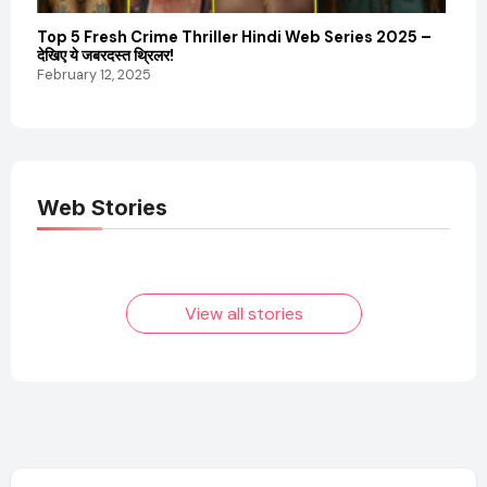
Top 5 Fresh Crime Thriller Hindi Web Series 2025 –
Sanvi
देखिए ये जबरदस्त थ्रिलर!
और कम
February 12, 2025
Febru
Web Stories
Elvish Yadav: एक
Pooja Hegde की
आम लड़के से यूट्यूबर
फिल्मों का जादू और उनका
बनने की कहानी
बढ़ता नेट वर्थ 2025
तक!
View all stories