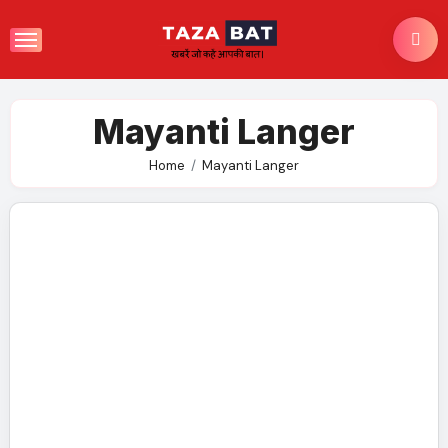
Skip
to
content
Mayanti Langer
Home
Mayanti Langer