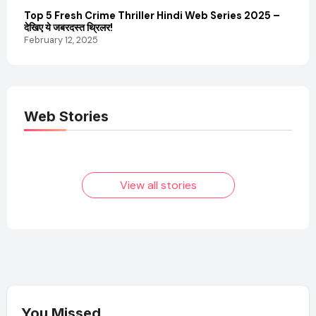
Top 5 Fresh Crime Thriller Hindi Web Series 2025 –
Sanvi
देखिए ये जबरदस्त थ्रिलर!
और कम
February 12, 2025
Febru
Web Stories
Elvish Yadav: एक
Pooja Hegde की
आम लड़के से यूट्यूबर
फिल्मों का जादू और उनका
बनने की कहानी
बढ़ता नेट वर्थ 2025
तक!
View all stories
You Missed