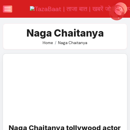
Skip
to
content
Naga Chaitanya
Home
Naga Chaitanya
Naga Chaitanya tollywood actor