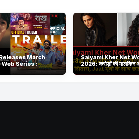
Releases March
Saiyami Kher Net W
 Web Series :
2026: करोड़ों की मालकिन
ix, JioHotstar और
बॉलीवुड की उभरती सितारा, छा
 Jhakaas पर नई वेब
ट्रेंडिंग में
और फिल्में