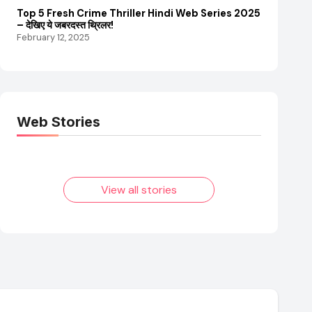
Top 5 Fresh Crime Thriller Hindi Web Series 2025
Sanvikaa Ne
– देखिए ये जबरदस्त थ्रिलर!
संपत्ति और कम
February 12, 2025
February 18
Web Stories
Elvish Yadav: एक
Pooja Hegde की
आम लड़के से यूट्यूबर
फिल्मों का जादू और
बनने की कहानी
उनका बढ़ता नेट वर्थ
2025 तक!
View all stories