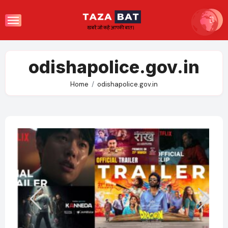
Skip
to
content
odishapolice.gov.in
Home
odishapolice.gov.in