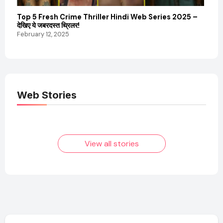
Top 5 Fresh Crime Thriller Hindi Web Series 2025 –
Sanvi
देखिए ये जबरदस्त थ्रिलर!
और कम
February 12, 2025
Febru
Web Stories
Elvish Yadav: एक
Pooja Hegde की
आम लड़के से यूट्यूबर
फिल्मों का जादू और उनका
बनने की कहानी
बढ़ता नेट वर्थ 2025
तक!
View all stories