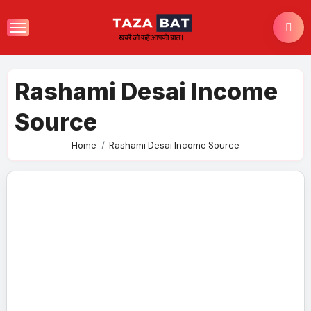
Skip
to
content
Rashami Desai Income
Source
Home
Rashami Desai Income Source