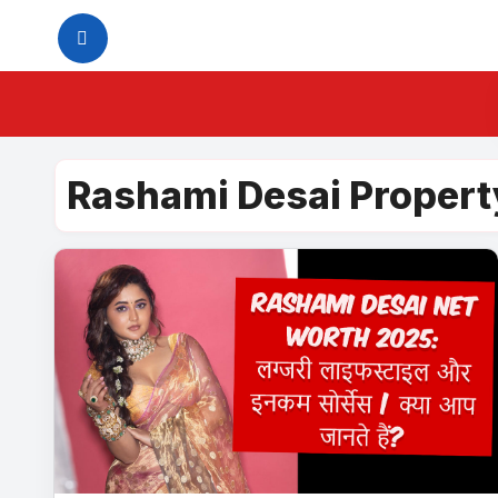
Skip
to
content
Rashami Desai Propert