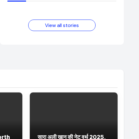
आम लड़के से यूट्यूबर
फिल्मों का जादू और
बनने की कहानी
उनका बढ़ता नेट वर्थ
2025 तक!
View all stories
orth
सारा अली खान की नेट वर्थ 2025,