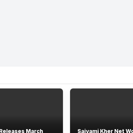
Releases March
Saiyami Kher Net W