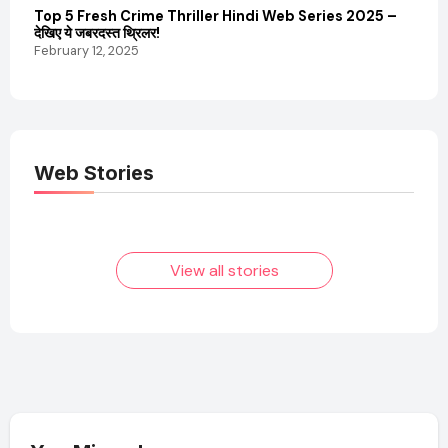
Top 5 Fresh Crime Thriller Hindi Web Series 2025 –
Sanvi
देखिए ये जबरदस्त थ्रिलर!
और कम
February 12, 2025
Febru
Web Stories
Elvish Yadav: एक
Pooja Hegde की
आम लड़के से यूट्यूबर
फिल्मों का जादू और उनका
बनने की कहानी
बढ़ता नेट वर्थ 2025
तक!
View all stories