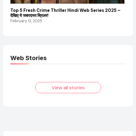
Top 5 Fresh Crime Thriller Hindi Web Series 2025 –
Sanvi
देखिए ये जबरदस्त थ्रिलर!
और कम
February 12, 2025
Febru
Web Stories
Elvish Yadav: एक
Pooja Hegde की
आम लड़के से यूट्यूबर
फिल्मों का जादू और उनका
बनने की कहानी
बढ़ता नेट वर्थ 2025
तक!
View all stories