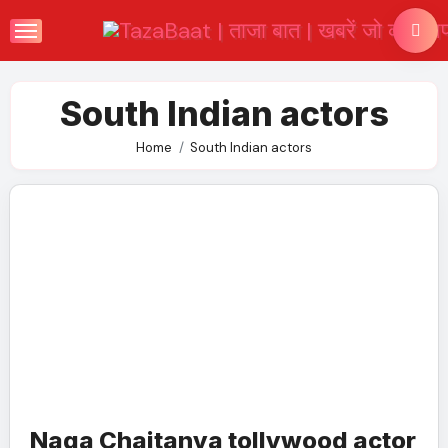
Skip
to
content
South Indian actors
Home
South Indian actors
Naga Chaitanya tollywood actor