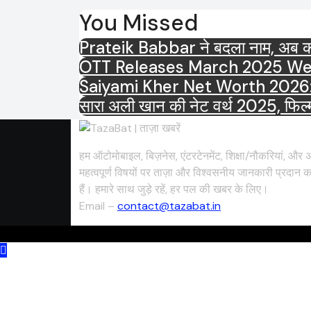
You Missed
Prateik Babbar ने बदला नाम, अब कहल
Saiyami Kher Net Worth 2026: करोड़ो
सारा अली खान की नेट वर्थ 2025, फिल्मो
हम ऑटोमोबाइल, बिज़नेस, एंटरटेनमेंट, शिक्षा/नौकरियां, और अ
महत्वपूर्ण विषयों पर ताज़ा और विश्वसनीय जानकारी प्रदान क
हैं। हमारे साथ जुड़े रहें, हर पल की खबर के लिए।
Email –
contact@tazabat.in