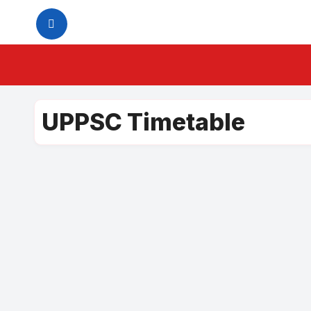
Skip
to
content
UPPSC Timetable