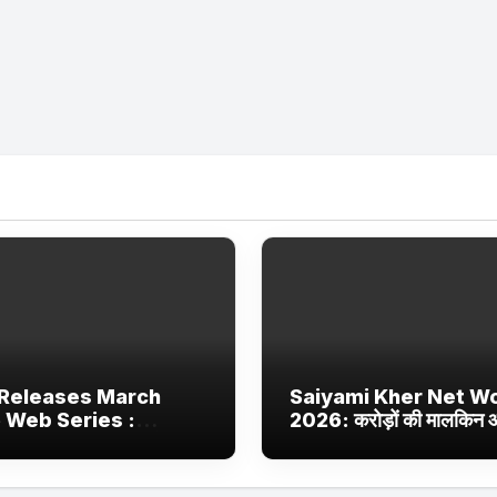
Releases March
Saiyami Kher Net W
 Web Series :
2026: करोड़ों की मालकिन
ix, JioHotstar और
बॉलीवुड की उभरती सितारा, छा
 Jhakaas पर नई वेब
ट्रेंडिंग में
और फिल्में