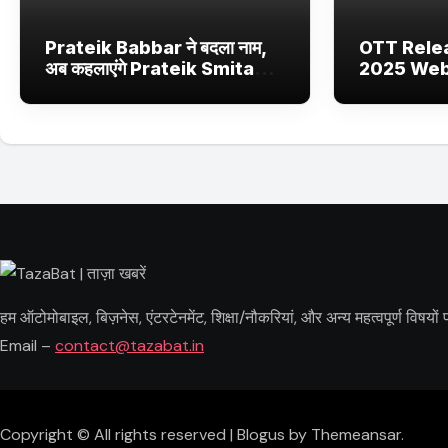
Prateik Babbar ने बदला नाम,
OTT Rele
अब कहलाएंगे Prateik Smita
2025 Web 
Patil – जानें क्या है वजह
Netflix, 
Ultra Jhak
और फिल्में
हम ऑटोमोबाइल, बिज़नेस, एंटरटेनमेंट, शिक्षा/नौकरियां, और अन्य महत्वपूर्ण विषय
Email –
contact@tazabat.in
Copyright © All rights reserved
|
Blogus
by
Themeansar
.