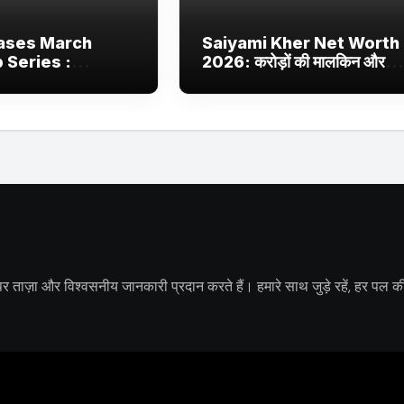
ases March
Saiyami Kher Net Worth
Series :
2026: करोड़ों की मालकिन और
JioHotstar और
बॉलीवुड की उभरती सितारा, छाईं
aas पर नई वेब सीरीज
ट्रेंडिंग में
ों पर ताज़ा और विश्वसनीय जानकारी प्रदान करते हैं। हमारे साथ जुड़े रहें, हर पल