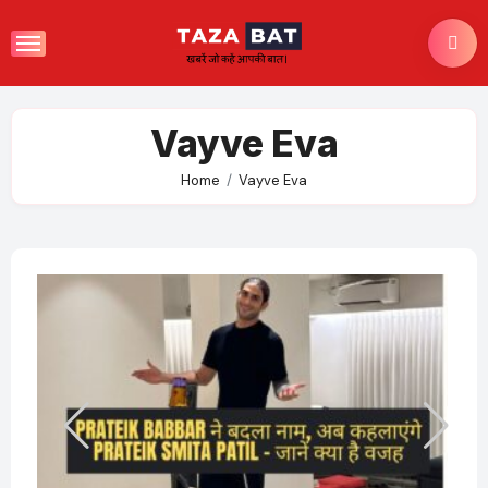
Skip
to
content
Vayve Eva
Home
Vayve Eva