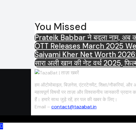
You Missed
Prateik Babbar ने बदला नाम, अब कहल
Saiyami Kher Net Worth 2026: करोड़ो
सारा अली खान की नेट वर्थ 2025, फिल्मो
हम ऑटोमोबाइल, बिज़नेस, एंटरटेनमेंट, शिक्षा/नौकरियां, और अ
महत्वपूर्ण विषयों पर ताज़ा और विश्वसनीय जानकारी प्रदान क
हैं। हमारे साथ जुड़े रहें, हर पल की खबर के लिए।
Email –
contact@tazabat.in