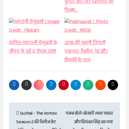
कुमार और वीर पहाड़िया की
फिल्म…
जानिए महारानी येसुबाई के
2018 की पहली तिमाही
जीवन से जुड़े 6 रोचक तथ्य
पद्मावत, पैडमैन, रेड और
हिचकी के नाम
Post
Suzhal – The Vortex
गजब डोले: खेसारी लाल यादव
navigation
Season 2 की रिलीज डेट
और प्रियंका सिंह का नया