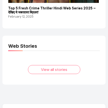
Top 5 Fresh Crime Thriller Hindi Web Series 2025 –
Sanvi
देखिए ये जबरदस्त थ्रिलर!
और कम
February 12, 2025
Febru
Web Stories
Elvish Yadav: एक
Pooja Hegde की
आम लड़के से यूट्यूबर
फिल्मों का जादू और उनका
बनने की कहानी
बढ़ता नेट वर्थ 2025
तक!
View all stories