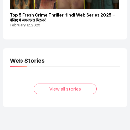
Top 5 Fresh Crime Thriller Hindi Web Series 2025 –
Sanvi
देखिए ये जबरदस्त थ्रिलर!
और कम
February 12, 2025
Febru
Web Stories
Elvish Yadav: एक
Pooja Hegde की
आम लड़के से यूट्यूबर
फिल्मों का जादू और उनका
बनने की कहानी
बढ़ता नेट वर्थ 2025
तक!
View all stories