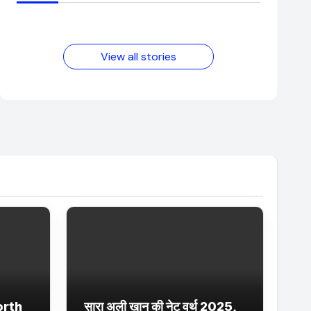
आम लड़के से यूट्यूबर
फिल्मों का जादू और
बनने की कहानी
उनका बढ़ता नेट वर्थ
2025 तक!
View all stories
orth
सारा अली खान की नेट वर्थ 2025,