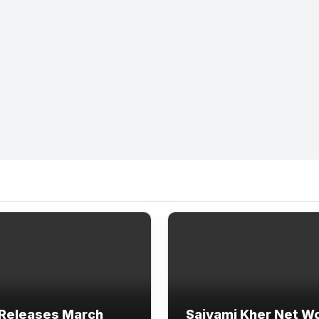
Releases March
Saiyami Kher Net W