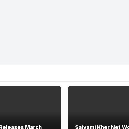
Releases March
Saiyami Kher Net W