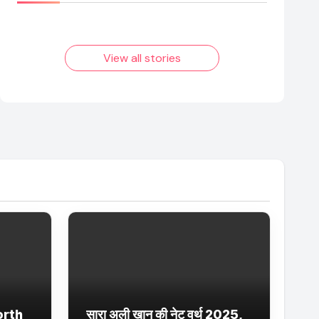
आम लड़के से यूट्यूबर
फिल्मों का जादू और
बनने की कहानी
उनका बढ़ता नेट वर्थ
2025 तक!
View all stories
orth
सारा अली खान की नेट वर्थ 2025,