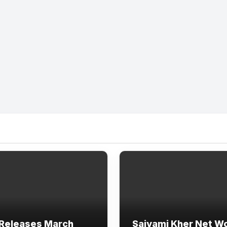
Releases March
Saiyami Kher Net W