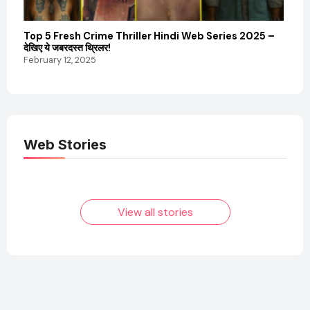
Top 5 Fresh Crime Thriller Hindi Web Series 2025 –
Sanvi
देखिए ये जबरदस्त थ्रिलर!
और कम
February 12, 2025
Febru
Web Stories
Elvish Yadav: एक
Pooja Hegde की
आम लड़के से यूट्यूबर
फिल्मों का जादू और उनका
बनने की कहानी
बढ़ता नेट वर्थ 2025
तक!
View all stories