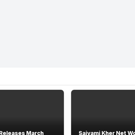
Releases March
Saiyami Kher Net W