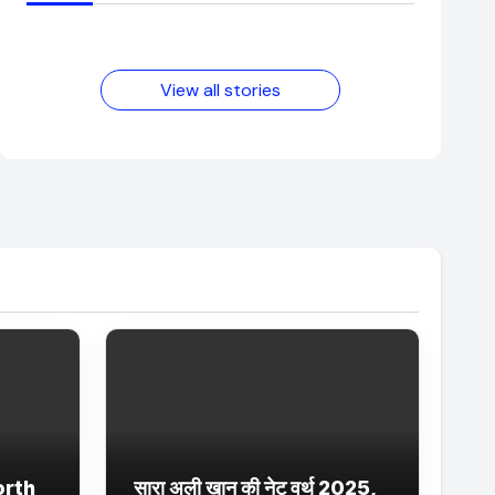
आम लड़के से यूट्यूबर
फिल्मों का जादू और
बनने की कहानी
उनका बढ़ता नेट वर्थ
2025 तक!
View all stories
orth
सारा अली खान की नेट वर्थ 2025,