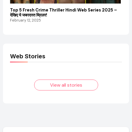
Top 5 Fresh Crime Thriller Hindi Web Series 2025 –
Sanvi
देखिए ये जबरदस्त थ्रिलर!
और कम
February 12, 2025
Febru
Web Stories
Elvish Yadav: एक
Pooja Hegde की
आम लड़के से यूट्यूबर
फिल्मों का जादू और उनका
बनने की कहानी
बढ़ता नेट वर्थ 2025
तक!
View all stories