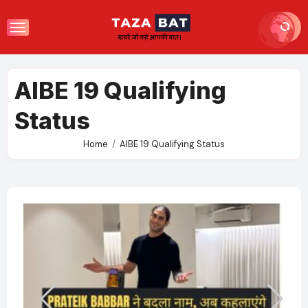
Skip
to
content
AIBE 19 Qualifying
Status
Home
AIBE 19 Qualifying Status