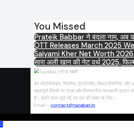
You Missed
Prateik Babbar ने बदला नाम, अब कहल
Saiyami Kher Net Worth 2026: करोड़ो
सारा अली खान की नेट वर्थ 2025, फिल्मो
हम ऑटोमोबाइल, बिज़नेस, एंटरटेनमेंट, शिक्षा/नौकरियां, और अ
महत्वपूर्ण विषयों पर ताज़ा और विश्वसनीय जानकारी प्रदान क
हैं। हमारे साथ जुड़े रहें, हर पल की खबर के लिए।
Email –
contact@tazabat.in