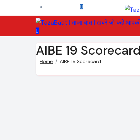
Skip
to
content
AIBE 19 Scorecar
Home
AIBE 19 Scorecard