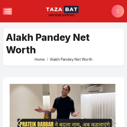
Skip
to
content
Alakh Pandey Net
Worth
Home
Alakh Pandey Net Worth