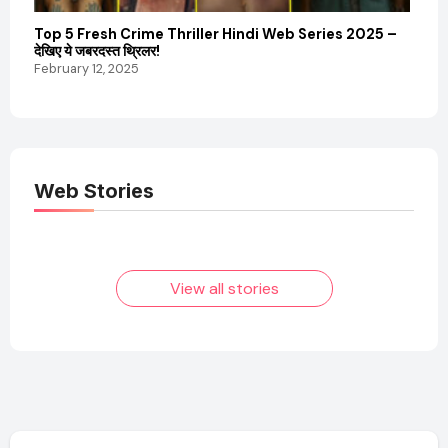
Top 5 Fresh Crime Thriller Hindi Web Series 2025 –
Sanvi
देखिए ये जबरदस्त थ्रिलर!
और कम
February 12, 2025
Febru
Web Stories
Elvish Yadav: एक
Pooja Hegde की
आम लड़के से यूट्यूबर
फिल्मों का जादू और उनका
बनने की कहानी
बढ़ता नेट वर्थ 2025
तक!
View all stories