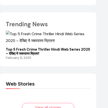
Trending News
Top 5 Fresh Crime Thriller Hindi Web Series 2025
Sanvikaa Ne
– देखिए ये जबरदस्त थ्रिलर!
संपत्ति और कम
February 12, 2025
February 18
Web Stories
Elvish Yadav: एक
Pooja Hegde की
आम लड़के से यूट्यूबर
फिल्मों का जादू और
बनने की कहानी
उनका बढ़ता नेट वर्थ
2025 तक!
View all stories