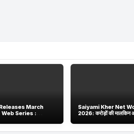
Releases March
Saiyami Kher Net W
 Web Series :
2026: करोड़ों की मालकिन
ix, JioHotstar और
बॉलीवुड की उभरती सितारा, छा
 Jhakaas पर नई वेब
ट्रेंडिंग में
और फिल्में