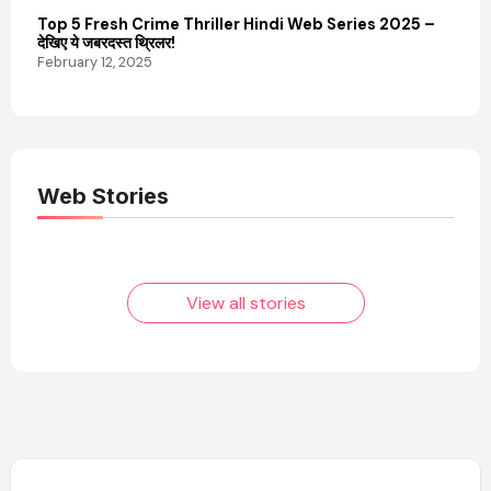
Top 5 Fresh Crime Thriller Hindi Web Series 2025 –
Sanvi
देखिए ये जबरदस्त थ्रिलर!
और कम
February 12, 2025
Febru
Web Stories
Elvish Yadav: एक
Pooja Hegde की
आम लड़के से यूट्यूबर
फिल्मों का जादू और उनका
बनने की कहानी
बढ़ता नेट वर्थ 2025
तक!
View all stories