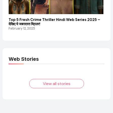
Top 5 Fresh Crime Thriller Hindi Web Series 2025 –
Sanvi
देखिए ये जबरदस्त थ्रिलर!
और कम
February 12, 2025
Febru
Web Stories
Elvish Yadav: एक
Pooja Hegde की
आम लड़के से यूट्यूबर
फिल्मों का जादू और उनका
बनने की कहानी
बढ़ता नेट वर्थ 2025
तक!
View all stories