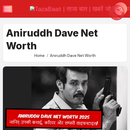
Skip
to
content
Aniruddh Dave Net
Worth
Home
Aniruddh Dave Net Worth