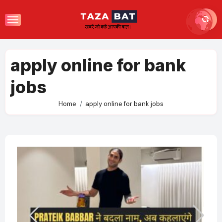
Skip
to
content
apply online for bank
jobs
Home
apply online for bank jobs