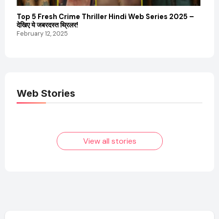
Top 5 Fresh Crime Thriller Hindi Web Series 2025 –
Sanvi
देखिए ये जबरदस्त थ्रिलर!
और कम
February 12, 2025
Febru
Web Stories
Elvish Yadav: एक
Pooja Hegde की
आम लड़के से यूट्यूबर
फिल्मों का जादू और उनका
बनने की कहानी
बढ़ता नेट वर्थ 2025
तक!
View all stories