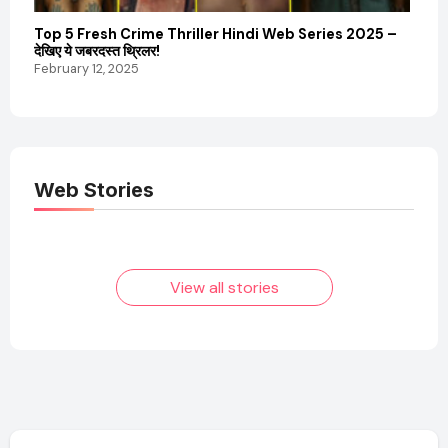
Top 5 Fresh Crime Thriller Hindi Web Series 2025 –
Sanvi
देखिए ये जबरदस्त थ्रिलर!
और कम
February 12, 2025
Febru
Web Stories
Elvish Yadav: एक
Pooja Hegde की
आम लड़के से यूट्यूबर
फिल्मों का जादू और उनका
बनने की कहानी
बढ़ता नेट वर्थ 2025
तक!
View all stories