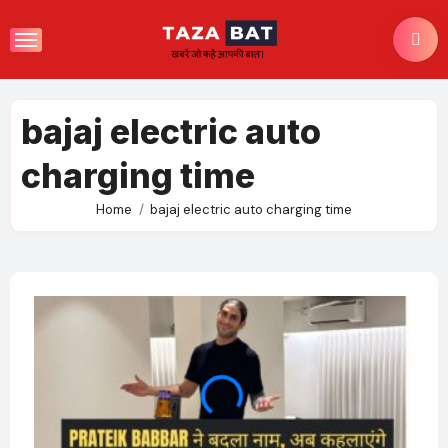
Skip
to
content
bajaj electric auto
charging time
Home
bajaj electric auto charging time