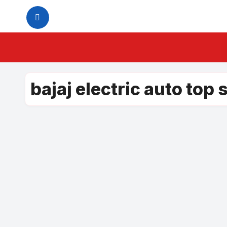
Skip
to
content
bajaj electric auto top