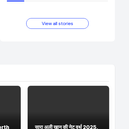
आम लड़के से यूट्यूबर
फिल्मों का जादू और
बनने की कहानी
उनका बढ़ता नेट वर्थ
2025 तक!
View all stories
orth
सारा अली खान की नेट वर्थ 2025,