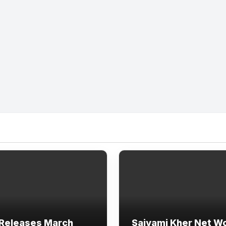
Releases March
Saiyami Kher Net W