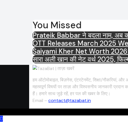
You Missed
Prateik Babbar ने बदला नाम, अब कहल
Saiyami Kher Net Worth 2026: करोड़ो
सारा अली खान की नेट वर्थ 2025, फिल्मो
हम ऑटोमोबाइल, बिज़नेस, एंटरटेनमेंट, शिक्षा/नौकरियां, और अ
महत्वपूर्ण विषयों पर ताज़ा और विश्वसनीय जानकारी प्रदान क
हैं। हमारे साथ जुड़े रहें, हर पल की खबर के लिए।
Email –
contact@tazabat.in