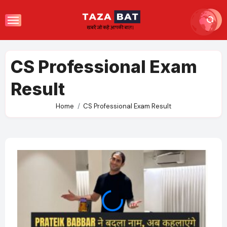
Skip
to
content
CS Professional Exam
Result
Home
CS Professional Exam Result
OTT 
JioHo