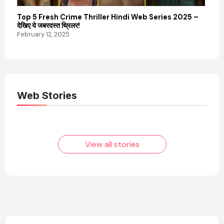
Top 5 Fresh Crime Thriller Hindi Web Series 2025 –
Sanvi
देखिए ये जबरदस्त थ्रिलर!
और कम
February 12, 2025
Febru
Web Stories
Elvish Yadav: एक
Pooja Hegde की
आम लड़के से यूट्यूबर
फिल्मों का जादू और उनका
बनने की कहानी
बढ़ता नेट वर्थ 2025
तक!
View all stories