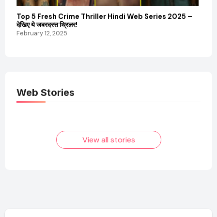
Top 5 Fresh Crime Thriller Hindi Web Series 2025 –
Sanvi
देखिए ये जबरदस्त थ्रिलर!
और कम
February 12, 2025
Febru
Web Stories
Elvish Yadav: एक
Pooja Hegde की
आम लड़के से यूट्यूबर
फिल्मों का जादू और उनका
बनने की कहानी
बढ़ता नेट वर्थ 2025
तक!
View all stories