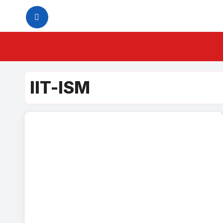
Skip
to
content
IIT-ISM