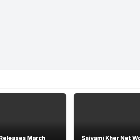
Releases March
Saiyami Kher Net W