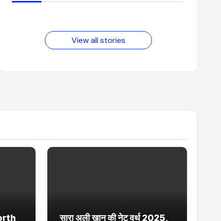
आम लड़के से यूट्यूबर
फिल्मों का जादू और
बनने की कहानी
उनका बढ़ता नेट वर्थ
2025 तक!
View all stories
orth
सारा अली खान की नेट वर्थ 2025,