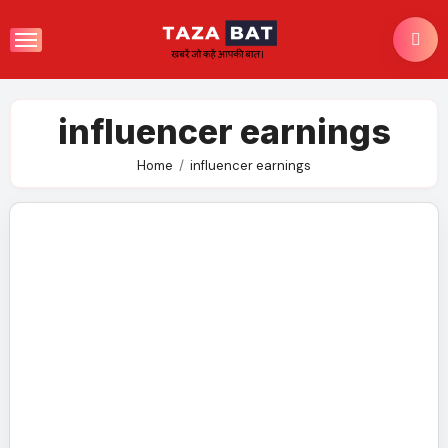
Skip
to
content
influencer earnings
Home
influencer earnings