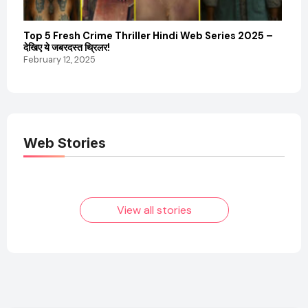
Top 5 Fresh Crime Thriller Hindi Web Series 2025 –
Sanvi
देखिए ये जबरदस्त थ्रिलर!
और कम
February 12, 2025
Febru
Web Stories
Elvish Yadav: एक
Pooja Hegde की
आम लड़के से यूट्यूबर
फिल्मों का जादू और उनका
बनने की कहानी
बढ़ता नेट वर्थ 2025
तक!
View all stories