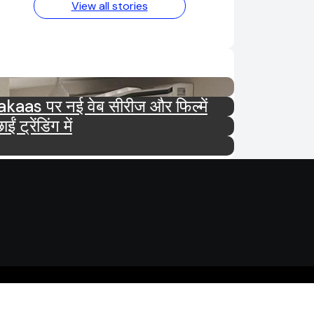
View all stories
tar और Ultra Jhakaas पर नई वेब सीरीज और फिल्में
रेंडिंग में