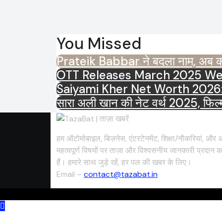
You Missed
Prateik Babbar ने बदला नाम, अब कहल
Saiyami Kher Net Worth 2026: करोड़ो
सारा अली खान की नेट वर्थ 2025, फिल्मो
हम ऑटोमोबाइल, बिज़नेस, एंटरटेनमेंट, शिक्षा/नौकरियां, और अ
महत्वपूर्ण विषयों पर ताज़ा और विश्वसनीय जानकारी प्रदान क
हैं। हमारे साथ जुड़े रहें, हर पल की खबर के लिए।
Email –
contact@tazabat.in