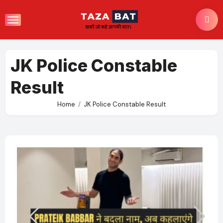
Skip
to
content
JK Police Constable
Result
Home
JK Police Constable Result
बारे