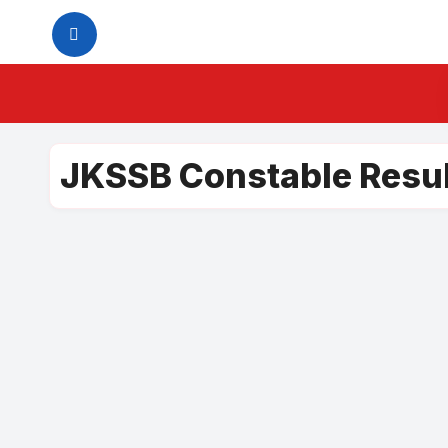
Skip
to
content
JKSSB Constable Resu