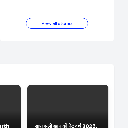
आम लड़के से यूट्यूबर
फिल्मों का जादू और
बनने की कहानी
उनका बढ़ता नेट वर्थ
2025 तक!
View all stories
orth
सारा अली खान की नेट वर्थ 2025,