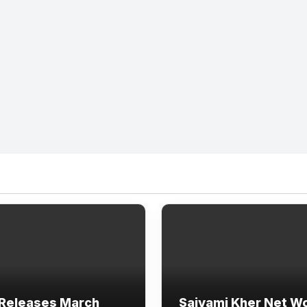
Releases March
Saiyami Kher Net W