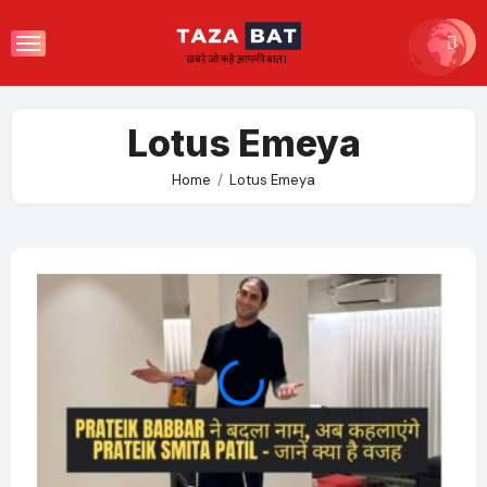
Skip
to
content
Lotus Emeya
Home
Lotus Emeya