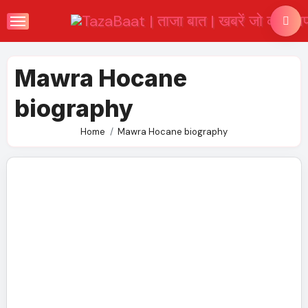
Skip
to
content
Mawra Hocane
biography
Home
Mawra Hocane biography